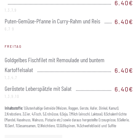
6.40€
1,3,7,9
Puten-Gemüse-Pfanne in Curry-Rahm und Reis
6.40€
6,7 9
FREITAG
Goldgelbes Fischfilet mit Remoulade und buntem
Kartoffelsalat
6.40€
1,3,4,7
Geröstete Leberspätzle mit Salat
6.40€
1,3,9,10
Inhaltsstoffe:
1.Glutenhaltige Getreide (Weizen, Roggen, Gerste, Hafer, Dinkel, Kamut),
2.Krebstiere, 3.Eier, 4.Fisch, 5.Erdnüsse, 6.Soja, 7.Milch (einschl. Laktose), 8.Schalenfrüchte
(Mandel, Haselnuss, Walnuss, Pistazie etc.) sowie daraus hergestellte Erzeugnisse, 9.Sellerie,
10.Senf, 11.Sesamsamen, 12.Weichtiere, 13.Süßlupinen, 14.Schwefeldioxid und Sulfite