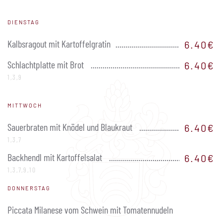
DIENSTAG
Kalbsragout mit Kartoffelgratin
6.40€
Schlachtplatte mit Brot
6.40€
1,3,9
MITTWOCH
Sauerbraten mit Knödel und Blaukraut
6.40€
1,3,7
Backhendl mit Kartoffelsalat
6.40€
1,3,7,9,10
DONNERSTAG
Piccata Milanese vom Schwein mit Tomatennudeln